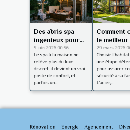
Des abris spa
Comment c
ingénieux pour
le meilleur
transformer vos
en acier p
5 juin 2026 00:56
29 mars 2026 0
Le spa à la maison ne
Choisir l’habitat
soirées détente
votre famil
relève plus du luxe
une étape déte
discret, il devient un vrai
pour assurer co
poste de confort, et
sécurité à sa fam
parfois un...
L’acier,...
Rénovation
Énergie
Agencement
Dive