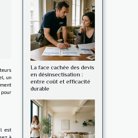
La face cachée des devis
teurs
en désinsectisation :
l, un
entre coût et efficacité
mment
durable
 pour
l est
sez à