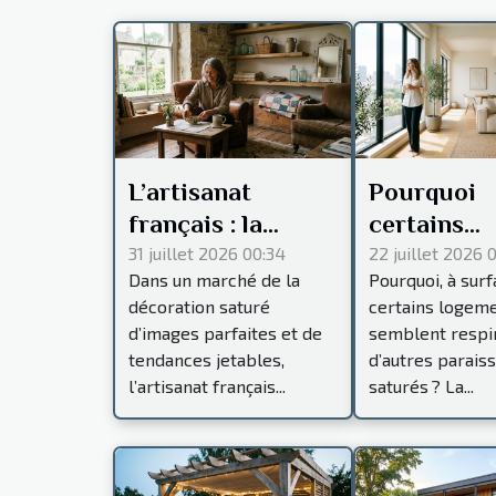
L’artisanat
Pourquoi
français : la
certains
signature
intérieurs
31 juillet 2026 00:34
22 juillet 2026 
Dans un marché de la
Pourquoi, à surf
invisible des
paraissent
décoration saturé
certains logem
intérieurs de
toujours p
d’images parfaites et de
semblent respi
caractère
spacieux
tendances jetables,
d’autres parais
l’artisanat français...
saturés ? La...