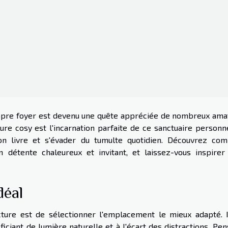
propre foyer est devenu une quête appréciée de nombreux ama
ure cosy est l'incarnation parfaite de ce sanctuaire personne
on livre et s'évader du tumulte quotidien. Découvrez co
détente chaleureux et invitant, et laissez-vous inspirer
déal
ture est de sélectionner l'emplacement le mieux adapté. I
ciant de lumière naturelle et à l'écart des distractions. Pen