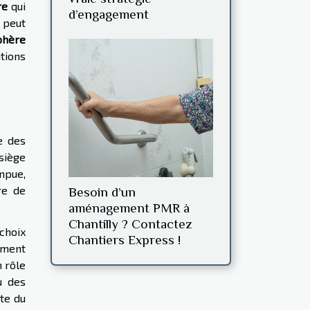
re
qui
d’engagement
 peut
phère
itions
e des
 siège
mpue,
re de
Besoin d’un
aménagement PMR à
Chantilly ? Contactez
choix
Chantiers Express !
ément
n rôle
u des
te du