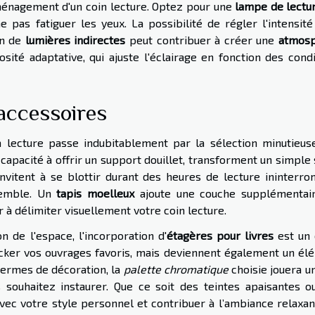
aménagement d'un coin lecture. Optez pour une
lampe de lectu
e pas fatiguer les yeux. La possibilité de régler l'intensité
on de
lumières indirectes
peut contribuer à créer une
atmos
sité adaptative, qui ajuste l'éclairage en fonction des cond
accessoires
a lecture passe indubitablement par la sélection minutieus
r capacité à offrir un support douillet, transforment un simple
nvitent à se blottir durant des heures de lecture ininterro
semble. Un
tapis moelleux
ajoute une couche supplémentai
 à délimiter visuellement votre coin lecture.
n de l'espace, l'incorporation d'
étagères pour livres
est un 
tocker vos ouvrages favoris, mais deviennent également un él
 termes de décoration, la
palette chromatique
choisie jouera u
souhaitez instaurer. Que ce soit des teintes apaisantes o
avec votre style personnel et contribuer à l’ambiance relaxan