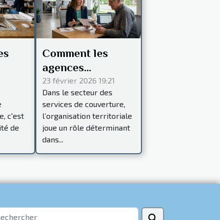
es
Comment les
agences
n de
régionales
23 février 2026 19:21
Dans le secteur des
facilitent les
e
services de couverture,
services de
, c'est
l’organisation territoriale
couverture
ité de
joue un rôle déterminant
dans...