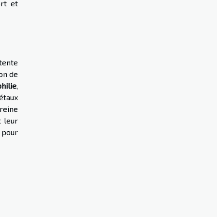
rt et
étente
ion de
hilie
,
étaux
reine
 leur
 pour