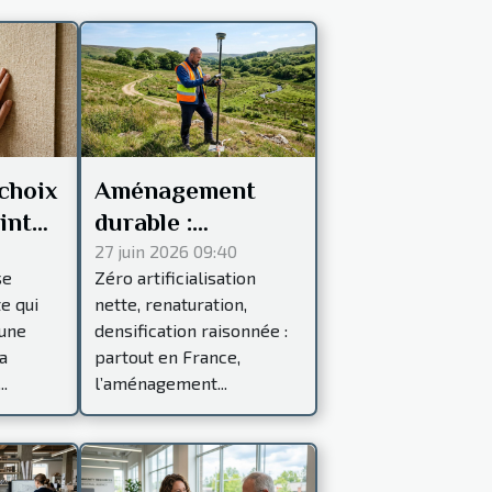
choix
Aménagement
int
durable :
l
pourquoi la
27 juin 2026 09:40
se
Zéro artificialisation
’une
précision
te qui
nette, renaturation,
topographique
 une
densification raisonnée :
fait toute la
a
partout en France,
différence
..
l’aménagement...