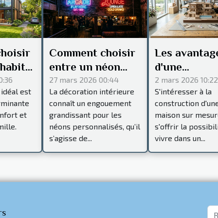
hoisir
Comment choisir
Les avantag
 habitat
entre un néon
d'une
our
texte et un néon
constructio
0:36
27 mars 2026 00:44
2 mars 2026 10:22
 idéal est
La décoration intérieure
S'intéresser à la
le ?
logo pour votre
maison sur
rminante
connaît un engouement
construction d'un
décoration ?
mesure
nfort et
grandissant pour les
maison sur mesure
ille.
néons personnalisés, qu’il
s'offrir la possibil
s’agisse de...
vivre dans un...
rs