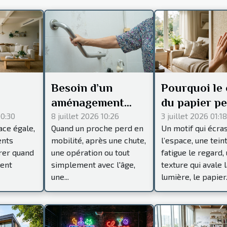
Besoin d’un
Pourquoi le 
aménagement
du papier pe
PMR à Chantilly ?
influence-t-i
00:30
8 juillet 2026 10:26
3 juillet 2026 01:18
ace égale,
Quand un proche perd en
Un motif qui écra
Contactez
l'ambiance d
ents
mobilité, après une chute,
l’espace, une tein
lus
Chantiers
pièce ?
rer quand
une opération ou tout
fatigue le regard,
Express !
sent
simplement avec l'âge,
texture qui avale l
une...
lumière, le papier.