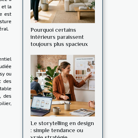
 et la
e est
sture
ral.
Pourquoi certains
intérieurs paraissent
toujours plus spacieux
entiel
tudiée
osy ou
t des
 table
, des
lier,
Le storytelling en design
: simple tendance ou
vraie stratégie