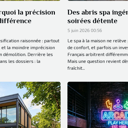
quoi la précision
Des abris spa ingé
différence
soirées détente
5 juin 2026 00:56
nsification raisonnée : partout
Le spa à la maison ne relève p
 et la moindre imprécision
de confort, et parfois un inv
en démolition. Derrière les
Français arbitrent différemme
ans les dossiers : la
Mais une question revient dès
fraîchit...