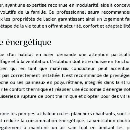
ier, ayant une expertise reconnue en modularité, aide à concev
volutifs de la famille. Ce professionnel saura recommande
 les propriétés de l’acier, garantissant ainsi un logement fa
pe de la vie tout en offrant sécurité, confort et adaptabilité
e énergétique
ue d’un habitat en acier demande une attention particuli
fage et à la ventilation. L’isolation doit être choisie en foncti
cier, qui, en tant que matériau conducteur, peut accentue
 pas correctement installée. Il est recommandé de privilégie
oche ou les panneaux en polyuréthane, intégrés dans la stru
 le confort thermique et réaliser une économie d’énergie not
nuiseries à rupture de pont thermique et d’opter pour des vitr
me les pompes à chaleur ou les planchers chauffants, sont i
 réduire la consommation énergétique. La ventilation double
également à maintenir un air sain tout en limitant les p