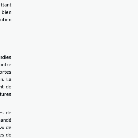
ettant
 bien
lution
ndies
ontre
ortes
n. La
nt de
tures
es de
mandé
évu de
es de