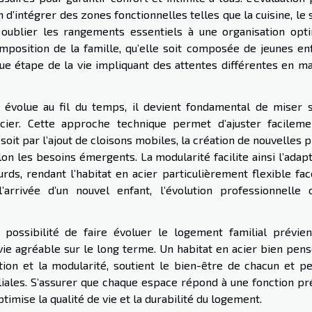
n d’intégrer des zones fonctionnelles telles que la cuisine, le 
s oublier les rangements essentiels à une organisation opti
mposition de la famille, qu’elle soit composée de jeunes enf
e étape de la vie impliquant des attentes différentes en ma
e évolue au fil du temps, il devient fondamental de miser s
cier. Cette approche technique permet d’ajuster facileme
soit par l’ajout de cloisons mobiles, la création de nouvelles 
on les besoins émergents. La modularité facilite ainsi l’adap
ds, rendant l’habitat en acier particulièrement flexible fac
rivée d’un nouvel enfant, l’évolution professionnelle 
ossibilité de faire évoluer le logement familial prévien
vie agréable sur le long terme. Un habitat en acier bien pens
tion et la modularité, soutient le bien-être de chacun et p
liales. S’assurer que chaque espace répond à une fonction pré
timise la qualité de vie et la durabilité du logement.