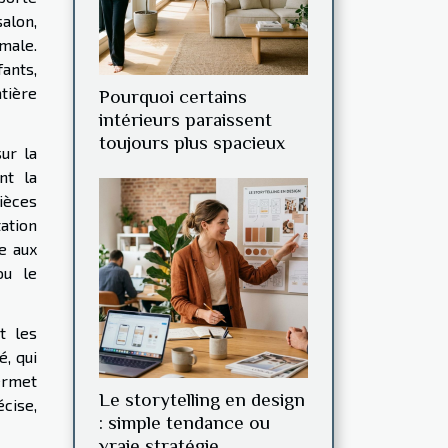
salon,
male.
ants,
tière
Pourquoi certains
intérieurs paraissent
toujours plus spacieux
ur la
nt la
pièces
tation
e aux
ou le
t les
é, qui
ermet
Le storytelling en design
cise,
: simple tendance ou
vraie stratégie