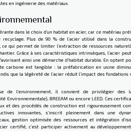
es en ingénierie des matériaux.
vironnemental
nte dans le choix d’un habitat en acier, car ce matériau pré
recyclage. Plus de 90 % de l’acier utilisé dans la constru
n, ce qui permet de limiter l’extraction de ressources naturel
ntier. Grâce à ses caractéristiques intrinsèques, l’acier peu
 favorisant ainsi une démarche d’habitat durable. En optant p
nte carbone est tangible : la préfabrication en usine diminu
dis que la légèreté de l’acier réduit l’impact des fondations 
e de l’environnement, il convient de privilégier des l
ité Environnementale), BREEAM ou encore LEED. Ces certifica
aux et des procédés de construction est rigoureusement cont
uctives innovantes, s’inscrit pleinement dans une dyna
caux, gestion optimisée des ressources et intégration d’iso
cier certifié, c’est participer activement au développement