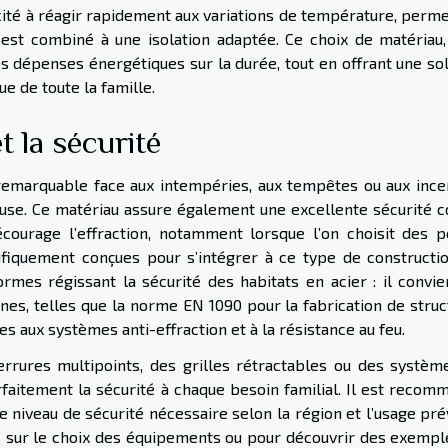
acité à réagir rapidement aux variations de température, perm
l est combiné à une isolation adaptée. Ce choix de matériau,
es dépenses énergétiques sur la durée, tout en offrant une so
e de toute la famille.
t la sécurité
e remarquable face aux intempéries, aux tempêtes ou aux ince
euse. Ce matériau assure également une excellente sécurité c
décourage l’effraction, notamment lorsque l’on choisit des p
ifiquement conçues pour s’intégrer à ce type de constructio
rmes régissant la sécurité des habitats en acier : il convie
es, telles que la norme EN 1090 pour la fabrication de struc
ves aux systèmes anti-effraction et à la résistance au feu.
errures multipoints, des grilles rétractables ou des systèm
faitement la sécurité à chaque besoin familial. Il est recom
e niveau de sécurité nécessaire selon la région et l’usage pr
lés sur le choix des équipements ou pour découvrir des exempl