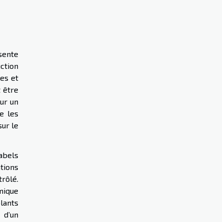
sente
ction
les et
t être
our un
e les
sur le
abels
tions
rôlé.
mique
lants
 d’un