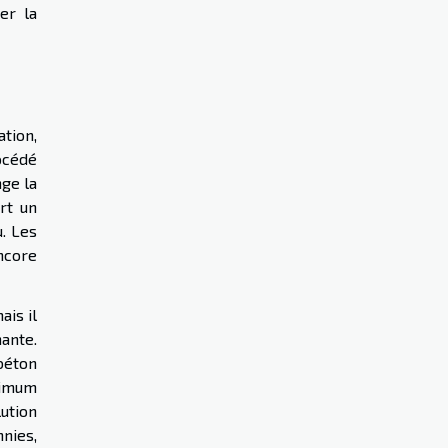
er la
ation,
océdé
nge la
rt un
u. Les
ncore
ais il
ante.
béton
nimum
ution
nnies,