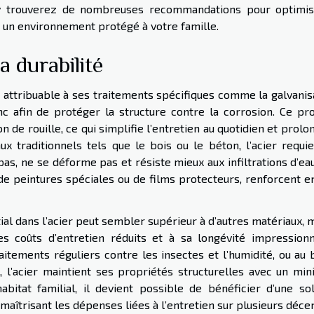
y trouverez de nombreuses recommandations pour optimis
ir un environnement protégé à votre famille.
a durabilité
, attribuable à ses traitements spécifiques comme la galvanis
nc afin de protéger la structure contre la corrosion. Ce pr
n de rouille, ce qui simplifie l’entretien au quotidien et prolo
ux traditionnels tels que le bois ou le béton, l’acier requie
pas, ne se déforme pas et résiste mieux aux infiltrations d’ea
 peintures spéciales ou de films protecteurs, renforcent e
ial dans l’acier peut sembler supérieur à d’autres matériaux, m
s coûts d’entretien réduits et à sa longévité impressionn
aitements réguliers contre les insectes et l’humidité, ou au 
, l’acier maintient ses propriétés structurelles avec un mi
habitat familial, il devient possible de bénéficier d’une sol
 maîtrisant les dépenses liées à l’entretien sur plusieurs déce