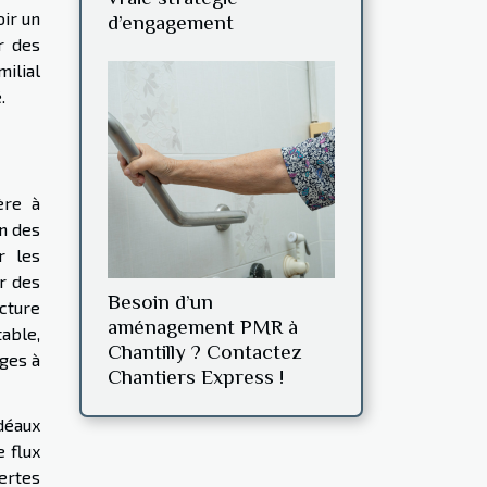
oir un
d’engagement
r des
milial
.
ère à
on des
r les
r des
Besoin d’un
cture
aménagement PMR à
able,
Chantilly ? Contactez
ages à
Chantiers Express !
déaux
 flux
ertes