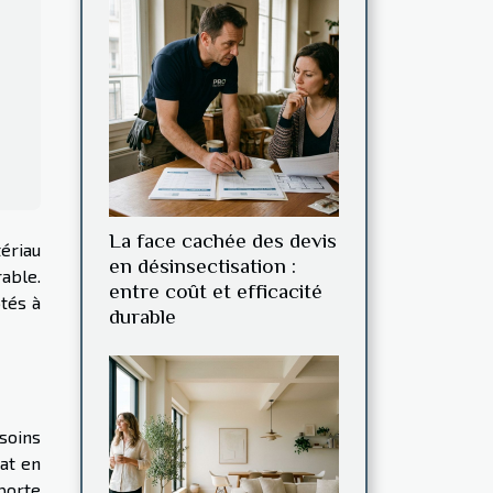
La face cachée des devis
tériau
en désinsectisation :
able.
entre coût et efficacité
ptés à
durable
soins
tat en
 porte