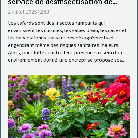
service de désinsectisation de
cafard dans la Sarthe
2 juillet 2025 12:38
Les cafards sont des insectes rampants qui
envahissent les cuisines, les salles d’eau, les caves et
les faux plafonds, causant des désagréments et
engendrant même des risques sanitaires majeurs.
Alors, pour lutter contre leur présence au sein d’un
environnement donné, une entreprise propose ses...