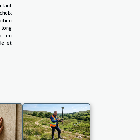
ontant
 choix
ention
 long
nt en
ie et