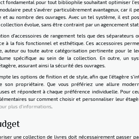
ect fondamental pour tout bibliophile souhaitant optimiser l'
 modulaire peut s'avérer particulièrement avantageux, car il 
e et au nombre des ouvrages. Avec un tel système, il est pos
a collection évolue, sans être contraint par un agencement stat
lisation d'accessoires de rangement tels que des séparateurs 
e à la fois fonctionnel et esthétique. Ces accessoires perme
, auteur ou toute autre catégorisation pertinente pour le lec
lume spécifique au sein de la collection. En outre, un sy
étagère, assurant ainsi la sécurité des ouvrages.
te les options de finition et de style, afin que l'étagère s'i
 son propriétaire. Que vous préfériez une allure moder
euses et répondent à chaque préférence individuelle. Pour ceu
lémentaires sur comment choisir et personnaliser leur étagè
our plus d'informations
.
udget
oriser une collection de livres doit nécessairement passer pa