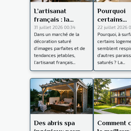
L’artisanat
Pourquoi
français : la
certains
signature
intérieurs
31 juillet 2026 00:34
22 juillet 2026 
Dans un marché de la
Pourquoi, à surf
invisible des
paraissent
décoration saturé
certains logem
intérieurs de
toujours p
d’images parfaites et de
semblent respi
caractère
spacieux
tendances jetables,
d’autres parais
l’artisanat français...
saturés ? La...
Des abris spa
Comment c