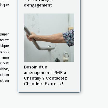
isque
d’engagement
gliger
 toute
tique
es
est
 main
tribue
Besoin d’un
tive,
aménagement PMR à
action
Chantilly ? Contactez
out en
Chantiers Express !