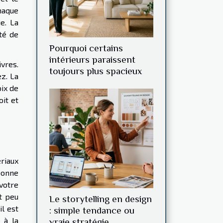
haque
e. La
ité de
Pourquoi certains
intérieurs paraissent
vres.
toujours plus spacieux
ez. La
oix de
oit et
riaux
bonne
votre
t peu
Le storytelling en design
il est
: simple tendance ou
 à la
vraie stratégie