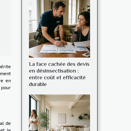
La face cachée des devis
mérite
en désinsectisation :
ement
entre coût et efficacité
re en
durable
s pour
ial de
et le