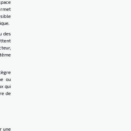
espace
permet
sible
ique.
ou des
ttent
teur,
stème
ntègre
ne ou
x qui
re de
r une