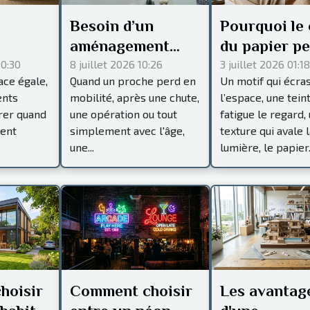
Besoin d’un
Pourquoi le 
aménagement
du papier pe
PMR à Chantilly ?
influence-t-i
00:30
8 juillet 2026 10:26
3 juillet 2026 01:18
ace égale,
Quand un proche perd en
Un motif qui écra
Contactez
l'ambiance d
ents
mobilité, après une chute,
l’espace, une tein
lus
Chantiers
pièce ?
rer quand
une opération ou tout
fatigue le regard,
Express !
sent
simplement avec l'âge,
texture qui avale l
une...
lumière, le papier.
hoisir
Comment choisir
Les avantag