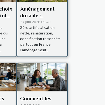
choix
Aménagement
int
durable :
l
pourquoi la
27 juin 2026 09:40
se
Zéro artificialisation
’une
précision
te qui
nette, renaturation,
topographique
 une
densification raisonnée :
fait toute la
a
partout en France,
différence
..
l’aménagement...
es
Comment les