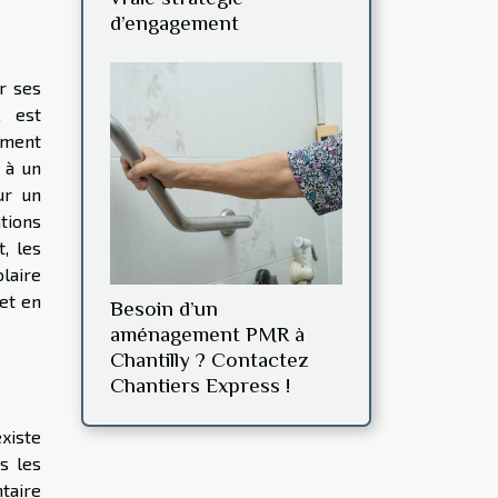
d’engagement
r ses
, est
ement
 à un
ur un
tions
, les
laire
et en
Besoin d’un
aménagement PMR à
Chantilly ? Contactez
Chantiers Express !
xiste
s les
taire