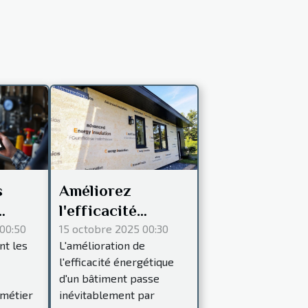
s
Améliorez
l'efficacité
ues
énergétique
00:50
15 octobre 2025 00:30
t les
L'amélioration de
t-
grâce aux
l'efficacité énergétique
vices
nouvelles
d'un bâtiment passe
à
techniques
 métier
inévitablement par