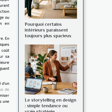
ourant
ction
age ou
on en
Pourquoi certains
intérieurs paraissent
toujours plus spacieux
e. En
iques
 coût
ur sa
rieure
guant
é d’un
us de
miser
Le storytelling en design
s une
: simple tendance ou
vraie stratégie