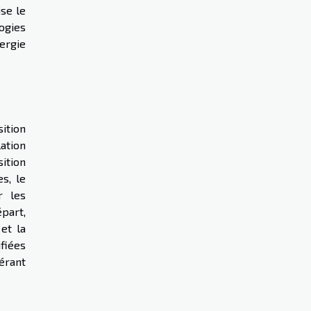
se le
ogies
ergie
ition
ation
sition
s, le
r les
part,
et la
fiées
érant