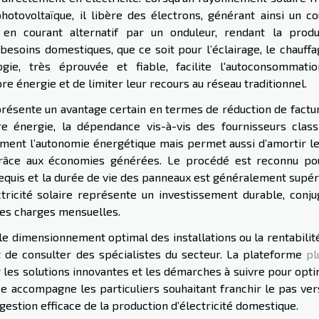
 photovoltaïque, il libère des électrons, générant ainsi un c
 en courant alternatif par un onduleur, rendant la produ
 besoins domestiques, que ce soit pour l’éclairage, le chauff
ogie, très éprouvée et fiable, facilite l'autoconsommati
e énergie et de limiter leur recours au réseau traditionnel.
présente un avantage certain en termes de réduction de factur
 énergie, la dépendance vis-à-vis des fournisseurs class
ment l’autonomie énergétique mais permet aussi d’amortir le
grâce aux économies générées. Le procédé est reconnu po
t requis et la durée de vie des panneaux est généralement supé
ectricité solaire représente un investissement durable, conju
des charges mensuelles.
le dimensionnement optimal des installations ou la rentabilit
t de consulter des spécialistes du secteur. La plateforme
pl
 les solutions innovantes et les démarches à suivre pour opti
ce accompagne les particuliers souhaitant franchir le pas ver
estion efficace de la production d’électricité domestique.