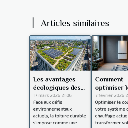
Articles similaires
Les avantages
Comment
écologiques des
optimiser l
toitures durables
de votre s
17 mars 2026 21:06
7 février 2026 2
Face aux défis
Optimiser le co
de chauffa
environnementaux
votre système 
actuel ?
actuels, la toiture durable
chauffage actue
s’impose comme une
transformer vo