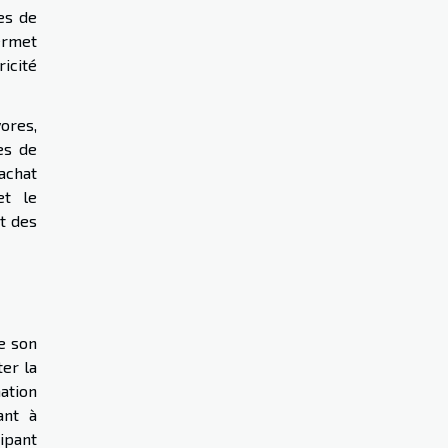
es de
ermet
icité
vores,
es de
achat
et le
t des
e son
ter la
ation
ant à
ipant