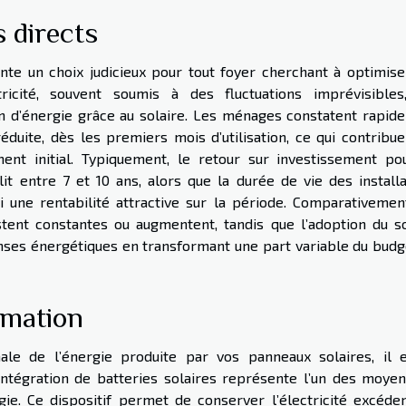
s directs
ente un choix judicieux pour tout foyer cherchant à optimise
icité, souvent soumis à des fluctuations imprévisibles
ion d’énergie grâce au solaire. Les ménages constatent rapid
duite, dès les premiers mois d’utilisation, ce qui contribue
ent initial. Typiquement, le retour sur investissement po
t entre 7 et 10 ans, alors que la durée de vie des installa
 une rentabilité attractive sur la période. Comparativement
restent constantes ou augmentent, tandis que l’adoption du so
ses énergétiques en transformant une part variable du budg
mmation
le de l’énergie produite par vos panneaux solaires, il e
’intégration de batteries solaires représente l’un des moyen
ie. Ce dispositif permet de conserver l’électricité excéden