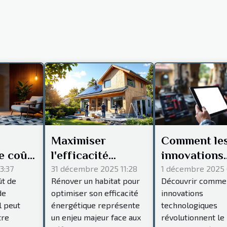
Maximiser
Comment le
e coût
l'efficacité
innovations
ystème
énergétique lors
technologiq
3:37
31 décembre 2025 11:28
1 décembre 2025 
ût de
Rénover un habitat pour
Découvrir commen
ge
de la rénovation
transformen
de
optimiser son efficacité
innovations
d'un habitat
elles les ser
l peut
énergétique représente
technologiques
de plombier 
tre
un enjeu majeur face aux
révolutionnent le