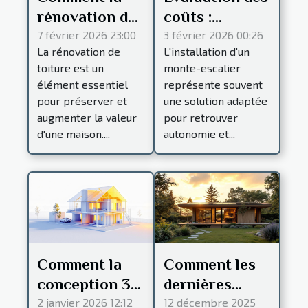
rénovation de
coûts :
toiture peut
combien
7 février 2026 23:00
3 février 2026 00:26
La rénovation de
L'installation d'un
prolonger la
prévoir pour
toiture est un
monte-escalier
durée de vie
l'installation
élément essentiel
représente souvent
de votre
d'un monte-
pour préserver et
une solution adaptée
maison ?
escalier ?
augmenter la valeur
pour retrouver
d'une maison....
autonomie et...
Comment la
Comment les
conception 3D
dernières
transforme-t-
innovations en
2 janvier 2026 12:12
12 décembre 2025