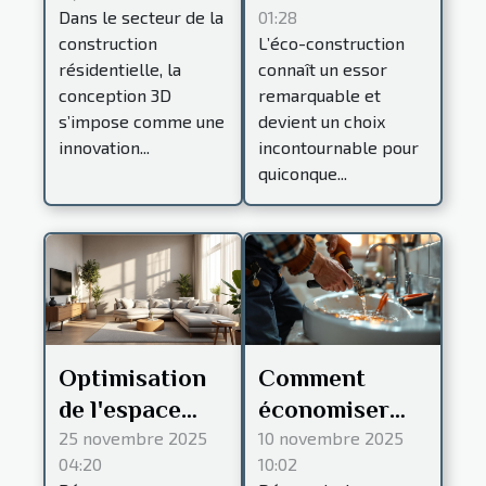
Dans le secteur de la
01:28
elle les projets
éco-
construction
L’éco-construction
de
construction
résidentielle, la
connaît un essor
construction
peuvent
conception 3D
remarquable et
résidentielle ?
transformer
s’impose comme une
devient un choix
innovation...
votre habitat ?
incontournable pour
quiconque...
Optimisation
Comment
de l'espace
économiser
lors de la
sur votre
25 novembre 2025
10 novembre 2025
04:20
10:02
rénovation :
prochaine