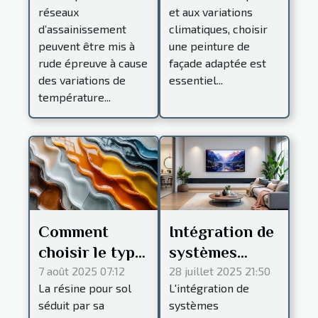
entreprise
façades
réseaux
et aux variations
intervient
résistantes au
d’assainissement
climatiques, choisir
24/7 !
climat ?
peuvent être mis à
une peinture de
rude épreuve à cause
façade adaptée est
des variations de
essentiel...
température...
Comment
Intégration de
choisir le type
systèmes
de résine idéal
domotiques
7 août 2025 07:12
28 juillet 2025 21:50
La résine pour sol
L'intégration de
pour votre sol
dans la
séduit par sa
systèmes
?
rénovation