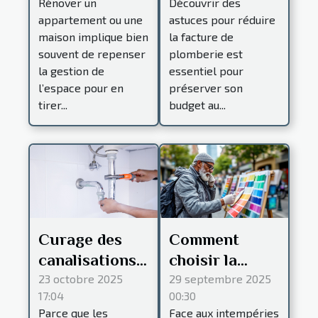
Rénover un
Découvrir des
conseils
facture de
appartement ou une
astuces pour réduire
pratiques
plomberie ?
maison implique bien
la facture de
souvent de repenser
plomberie est
la gestion de
essentiel pour
l’espace pour en
préserver son
tirer...
budget au...
Curage des
Comment
canalisations :
choisir la
à Strasbourg,
meilleure
23 octobre 2025
29 septembre 2025
17:04
00:30
cette
peinture pour
Parce que les
Face aux intempéries