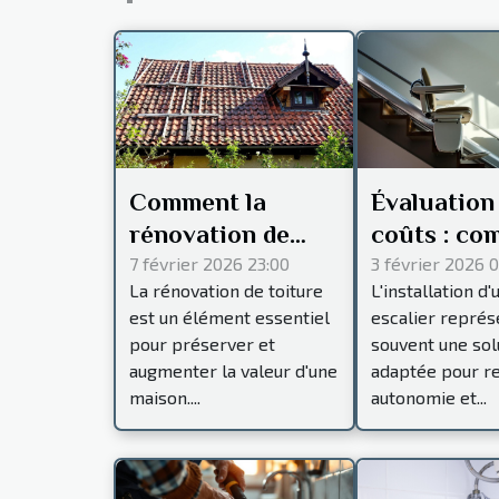
Comment la
Évaluation
rénovation de
coûts : co
toiture peut
prévoir po
7 février 2026 23:00
3 février 2026 
La rénovation de toiture
L'installation d
prolonger la
l'installati
est un élément essentiel
escalier représ
durée de vie de
monte-esca
pour préserver et
souvent une sol
votre maison ?
augmenter la valeur d'une
adaptée pour r
maison....
autonomie et...