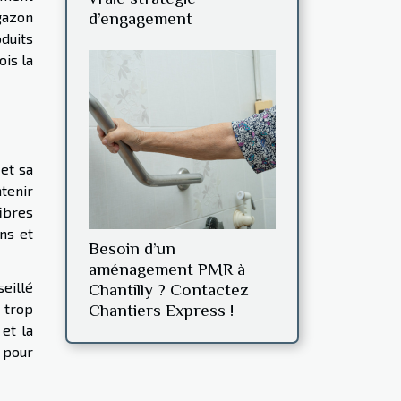
gazon
d’engagement
duits
is la
et sa
ntenir
ibres
ns et
Besoin d’un
aménagement PMR à
eillé
Chantilly ? Contactez
 trop
Chantiers Express !
et la
 pour