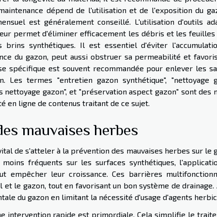
maintenance dépend de l'utilisation et de l'exposition du ga
nsuel est généralement conseillé. L'utilisation d'outils ad
eur permet d'éliminer efficacement les débris et les feuilles
rins synthétiques. Il est essentiel d'éviter l'accumulati
rence du gazon, peut aussi obstruer sa permeabilité et favori
se spécifique est souvent recommandée pour enlever les sa
n. Les termes "entretien gazon synthétique", "nettoyage 
utils nettoyage gazon", et "préservation aspect gazon" sont des
té en ligne de contenus traitant de ce sujet.
 des mauvaises herbes
 vital de s'atteler à la prévention des mauvaises herbes sur le
t moins fréquents sur les surfaces synthétiques, l'applicati
t empêcher leur croissance. Ces barrières multifonctionn
l et le gazon, tout en favorisant un bon système de drainage. 
tale du gazon en limitant la nécessité d'usage d'agents herbic
e intervention rapide est primordiale. Cela simplifie le trai