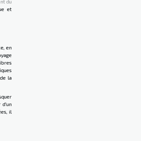
nt du
ue et
ce, en
oyage
ibres
iques
de la
isquer
 d'un
s, il