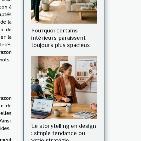
zon à
aptés
 de la
on de
Pourquoi certains
ser la
intérieurs paraissent
letés
toujours plus spacieux
gazon
 mots-
 gazon
on de
elles
Ainsi,
Le storytelling en design
ides.
: simple tendance ou
tement
vraie stratégie