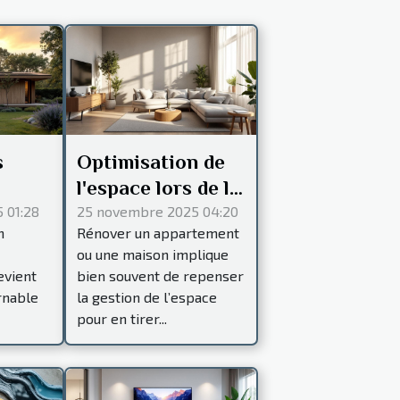
s
Optimisation de
l'espace lors de la
 en
rénovation :
 01:28
25 novembre 2025 04:20
n
Rénover un appartement
ction
conseils
ou une maison implique
pratiques
evient
bien souvent de repenser
rnable
la gestion de l’espace
t ?
pour en tirer...