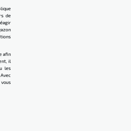
plique
rs de
éagir
gazon
tions
 afin
nt, il
u les
. Avec
 vous