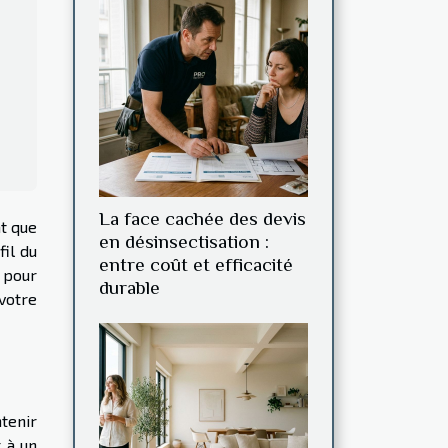
La face cachée des devis
nt que
en désinsectisation :
fil du
entre coût et efficacité
 pour
durable
votre
ntenir
 à un