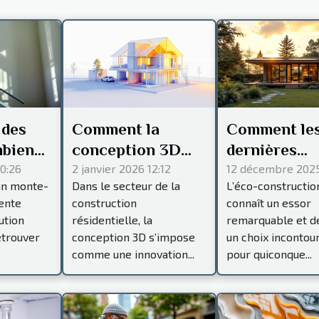
 des
Comment la
Comment le
mbien
conception 3D
dernières
ur
transforme-t-elle
innovations
00:26
2 janvier 2026 12:12
12 décembre 2025
'un monte-
Dans le secteur de la
L’éco-constructio
on d'un
les projets de
éco-constru
ente
construction
connaît un essor
lier ?
construction
peuvent
ution
résidentielle, la
remarquable et d
résidentielle ?
transformer
etrouver
conception 3D s’impose
un choix incontou
votre habita
comme une innovation...
pour quiconque...