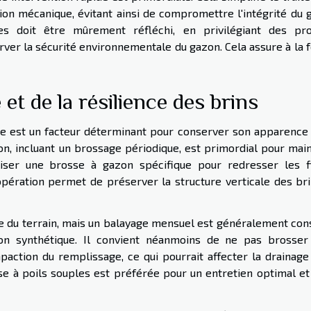
tion mécanique, évitant ainsi de compromettre l'intégrité du 
ues doit être mûrement réfléchi, en privilégiant des pro
er la sécurité environnementale du gazon. Cela assure à la fo
et de la résilience des brins
ue est un facteur déterminant pour conserver son apparence 
zon, incluant un brossage périodique, est primordial pour mai
iliser une brosse à gazon spécifique pour redresser les f
pération permet de préserver la structure verticale des bri
e du terrain, mais un balayage mensuel est généralement cons
on synthétique. Il convient néanmoins de ne pas brosser
ction du remplissage, ce qui pourrait affecter la drainage 
sse à poils souples est préférée pour un entretien optimal et