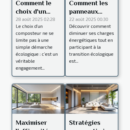
Comment le
Comment les
choix d'un
panneaux
composteur
solaires
28 août 2025 02:28
22 août 2025 00:30
Le choix d’un
Découvrir comment
influence
peuvent
composteur ne se
diminuer ses charges
l'écosystème
réduire vos
limite pas à une
énergétiques tout en
local ?
factures
simple démarche
participant à la
d'électricité?
écologique : c’est un
transition écologique
véritable
est...
engagement...
Maximiser
Stratégies