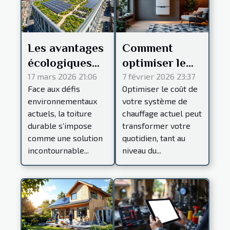
Les avantages
Comment
écologiques
optimiser le
des toitures
coût de votre
17 mars 2026 21:06
7 février 2026 23:37
Face aux défis
Optimiser le coût de
durables
système de
environnementaux
votre système de
chauffage
actuels, la toiture
chauffage actuel peut
actuel ?
durable s’impose
transformer votre
comme une solution
quotidien, tant au
incontournable...
niveau du...