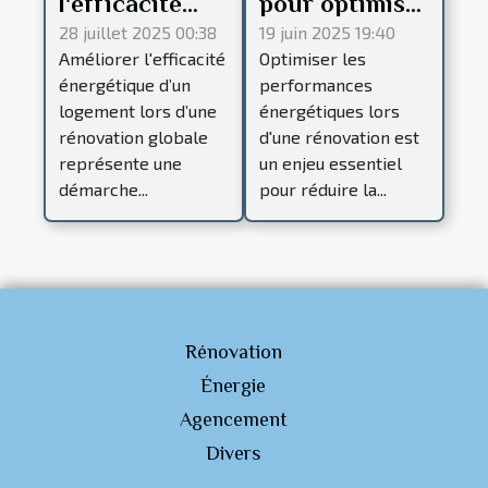
l'efficacité
pour optimiser
énergétique
les
28 juillet 2025 00:38
19 juin 2025 19:40
Améliorer l'efficacité
Optimiser les
lors d'une
performances
énergétique d’un
performances
rénovation
énergétiques
logement lors d’une
énergétiques lors
globale
lors d'une
rénovation globale
d'une rénovation est
rénovation
représente une
un enjeu essentiel
démarche...
pour réduire la...
Rénovation
Énergie
Agencement
Divers