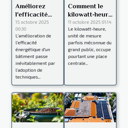
Améliorez
Comment le
l'efficacité
kilowatt-heure
énergétique
façonne-t-il
15 octobre 2025
11 octobre 2025 01:14
00:30
Le kilowatt-heure,
grâce aux
notre
L'amélioration de
unité de mesure
nouvelles
utilisation
l'efficacité
parfois méconnue du
techniques
quotidienne de
énergétique d'un
grand public, occupe
d'isolation
l'énergie ?
bâtiment passe
pourtant une place
inévitablement par
centrale...
l'adoption de
techniques...