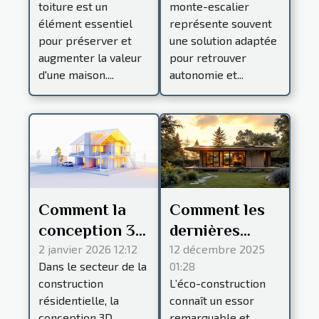
toiture est un
monte-escalier
durée de vie
l'installation
élément essentiel
représente souvent
de votre
d'un monte-
pour préserver et
une solution adaptée
maison ?
escalier ?
augmenter la valeur
pour retrouver
d'une maison....
autonomie et...
Comment la
Comment les
conception 3D
dernières
transforme-t-
innovations en
2 janvier 2026 12:12
12 décembre 2025
Dans le secteur de la
01:28
elle les projets
éco-
construction
L’éco-construction
de
construction
résidentielle, la
connaît un essor
construction
peuvent
conception 3D
remarquable et