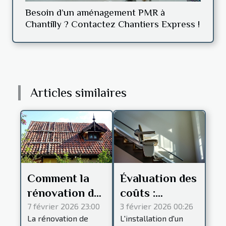
Besoin d’un aménagement PMR à
Chantilly ? Contactez Chantiers Express !
Articles similaires
Comment la
Évaluation des
rénovation de
coûts :
toiture peut
combien
7 février 2026 23:00
3 février 2026 00:26
La rénovation de
L'installation d'un
prolonger la
prévoir pour