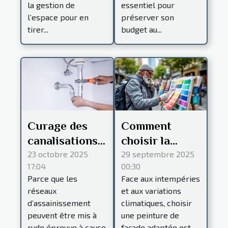
la gestion de
essentiel pour
l’espace pour en
préserver son
tirer...
budget au...
Curage des
Comment
canalisations :
choisir la
à Strasbourg,
meilleure
23 octobre 2025
29 septembre 2025
17:04
00:30
cette
peinture pour
Parce que les
Face aux intempéries
entreprise
façades
réseaux
et aux variations
intervient
résistantes au
d’assainissement
climatiques, choisir
24/7 !
climat ?
peuvent être mis à
une peinture de
rude épreuve à cause
façade adaptée est