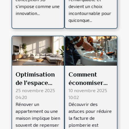
résidentielle ?
transformer
s’impose comme une
devient un choix
innovation...
votre habitat ?
incontournable pour
quiconque...
Optimisation
Comment
de l'espace
économiser
lors de la
sur votre
25 novembre 2025
10 novembre 2025
04:20
10:02
rénovation :
prochaine
Rénover un
Découvrir des
conseils
facture de
appartement ou une
astuces pour réduire
pratiques
plomberie ?
maison implique bien
la facture de
souvent de repenser
plomberie est