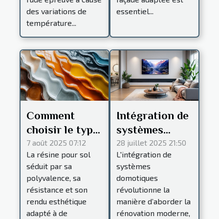
des variations de
essentiel...
température...
Comment
Intégration de
choisir le type
systèmes
de résine idéal
domotiques
7 août 2025 07:12
28 juillet 2025 21:50
La résine pour sol
L'intégration de
pour votre sol
dans la
séduit par sa
systèmes
?
rénovation
polyvalence, sa
domotiques
moderne
résistance et son
révolutionne la
rendu esthétique
manière d’aborder la
adapté à de
rénovation moderne,